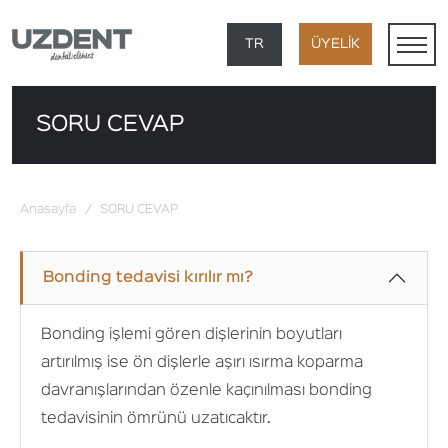
×
TR
ÜYELİK
EN
SORU CEVAP
DE
FR
Anasayfa
/
SORU CEVAP
AR
Bonding tedavisi kırılır mı?
Bonding işlemi gören dişlerinin boyutları
artırılmış ise ön dişlerle aşırı ısırma koparma
davranışlarından özenle kaçınılması bonding
tedavisinin ömrünü uzatıcaktır.