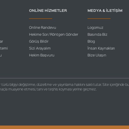
ONLINE HIZMETLER
MEDYA & İLETIŞIM
Online Randevu
Logomuz
Hekime Sor / Röntgen Gönder
Basında Biz
ar
Görüş Bildir
Blog
stemi
Sizi Arayalım
İnsan Kaynakları
u
Hekim Başvuru
Bize Ulaşın
ürlü bilgiyi değiştirme, düzeltme ve yayınlama hakkını saklı tutar. Site içeriğinde b
i amaçla muayene etmesi, tanı ve teşhis koyması yerine geçmez.