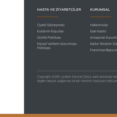
HASTA VE ZIYARETÇILER
KURUMSAL
Üyelik Sözleşmesi
Hakkımızda
Kullanım Koşulları
İdari Kadro
Gizlilik Politikası
Anlaşmalı Kuruml
Kişisel Verilerin Korunması
Kalite Yönetim Si
Politikası
Franchise Başvur
Copyright 2026 Uzdent Dental Clinics, web sitesinde her t
bilgiler destek sağlamak içindir. Hekimin hastasını tıbb