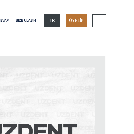
×
TR
ÜYELİK
CEVAP
BİZE ULAŞIN
EN
DE
FR
AR