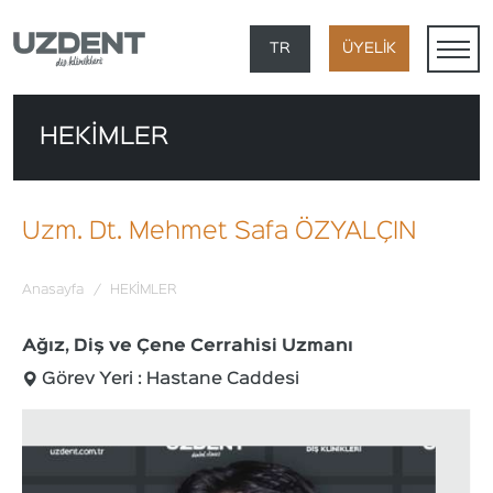
×
TR
ÜYELİK
EN
HEKİMLER
DE
FR
Uzm. Dt. Mehmet Safa ÖZYALÇIN
AR
Anasayfa
/
HEKİMLER
Ağız, Diş ve Çene Cerrahisi Uzmanı
Görev Yeri : Hastane Caddesi